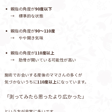
親指の角度が
90度以下
→ 標準的な状態
親指の角度が
90〜110度
→ やや開き気味
親指の角度が
110度以上
→
肋骨が開いている可能性が高い
施術でお会いする産後のママさんの多くが
気づかないうちに
110度以上
になっています。
「測ってみたら思ったより広かった」
という方が非常に多いです。