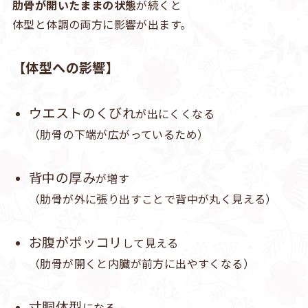
肋骨が開いたままの状態
が続くと
体型と体調の両方に影響が出ます。
【
体型への影響
】
ウエストのくびれ
が出にくくなる
（肋骨の下端が広がっているため）
背中の厚み
が増す
（肋骨が外に張り出すことで背中が丸く見える）
お腹がポッコリ
して見える
（肋骨が開くと内臓が前方に出やすくなる）
寸胴体型
になる