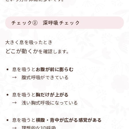
チェック② 深呼吸チェック
大きく息を吸ったとき
どこが動くか
を確認します。
息を吸うと
お腹が前に膨らむ
→ 腹式呼吸ができている
息を吸うと
胸だけが上がる
→
浅い胸式呼吸になっている
息を吸うと
横腹・背中が広がる感覚がある
→ 理想的な3D呼吸