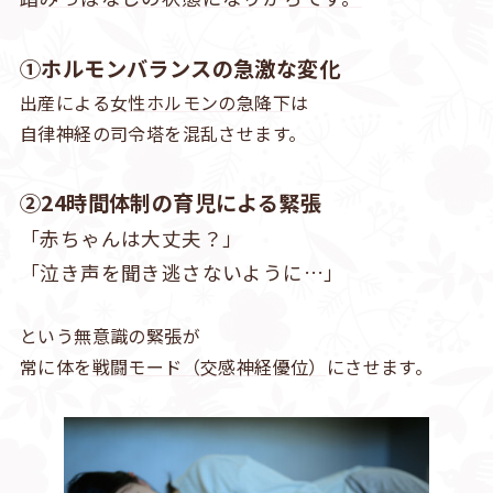
①ホルモンバランスの急激な変化
出産による
女性ホルモンの急降下
は
自律神経の司令塔を混乱させます。
②24時間体制の育児による緊張
「赤ちゃんは大丈夫？」
「泣き声を聞き逃さないように…」
という無意識の緊張が
常に体を
戦闘モード（交感神経優位）
にさせます。