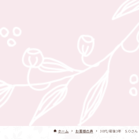
ホーム
お客様の声
30代/産後3年 S.Oさん